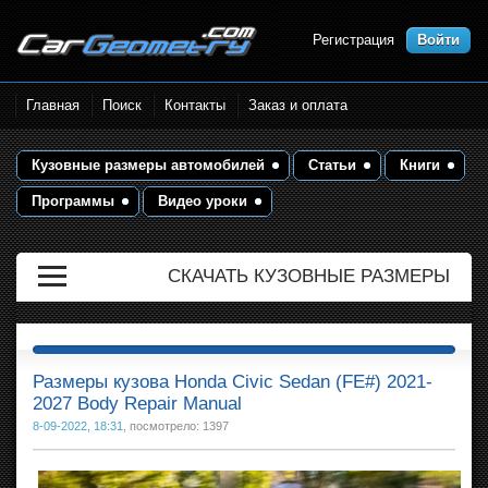
Регистрация
Войти
Размеры кузова автомобилей.
Главная
Поиск
Контакты
Заказ и оплата
Контрольные точки и кузовные
размеры. Геометрия кузова
Кузовные размеры автомобилей
Статьи
Книги
Программы
Видео уроки
СКАЧАТЬ КУЗОВНЫЕ РАЗМЕРЫ
Размеры кузова Honda Civic Sedan (FE#) 2021-
2027 Body Repair Manual
8-09-2022, 18:31
, посмотрело: 1397