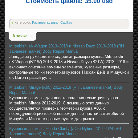
Стоимость файла: 35.00 usd
Категория:
Размеры кузова
,
Cadillac
А также:
Mitsubishi eK-Wagon 2013–2018 и Nissan Dayz 2013–2018 (RH
Japanese market) Body Repair Manual
Заводское руководство содержит размеры кузова Mitsubishi
eK-Wagon (B11W) 2013–2018 и Nissan Dayz (B21W) 2013–2018 и
включает описание замены элементов, кузовные размеры,
контрольные точки геометрии кузовов Ниссан Дейз и Мицубиси
еК Вагон правый руль
Mitsubishi Mirage (A05) 2012-2019 (RH Japanese market) Body
Repair Manual
Кузовные размеры для восстановления геометрии кузова
Mitsubishi Mirage 2012-2019. С помощью этих данных
осуществляется проверка геометрии кузова A05, с
последующей рихтовкой поврежденных частей автомобилей
Мицубиси Мираж с правым рулем для рынка
Кузовные размеры Honda Clarity (ZC5) Hybrid 2017-2024 (RH
Japanese market) Body Repair Manual