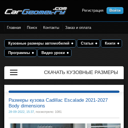
Регистрация
Войти
Размеры кузова автомобилей.
Главная
Поиск
Контакты
Заказ и оплата
Контрольные точки и кузовные
размеры. Геометрия кузова
Кузовные размеры автомобилей
Статьи
Книги
Программы
Видео уроки
СКАЧАТЬ КУЗОВНЫЕ РАЗМЕРЫ
Размеры кузова Cadillac Escalade 2021-2027
Body dimensions
28-09-2022, 15:37
, посмотрело: 1081