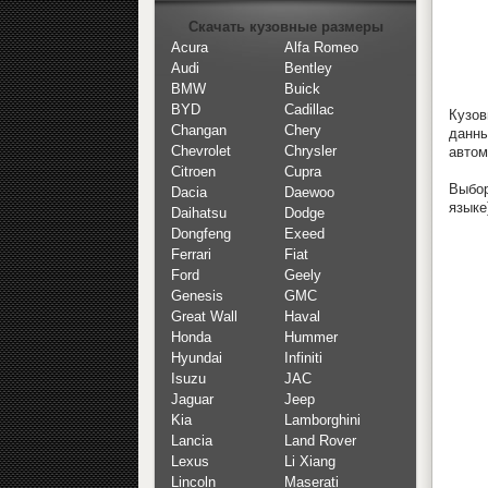
Скачать кузовные размеры
Acura
Alfa Romeo
Audi
Bentley
BMW
Buick
BYD
Cadillac
Кузов
Changan
Chery
данн
Chevrolet
Chrysler
автом
Citroen
Cupra
Выбор
Dacia
Daewoo
языке
Daihatsu
Dodge
Dongfeng
Exeed
Ferrari
Fiat
Ford
Geely
Genesis
GMC
Great Wall
Haval
Honda
Hummer
Hyundai
Infiniti
Isuzu
JAC
Jaguar
Jeep
Kia
Lamborghini
Lancia
Land Rover
Lexus
Li Xiang
Lincoln
Maserati