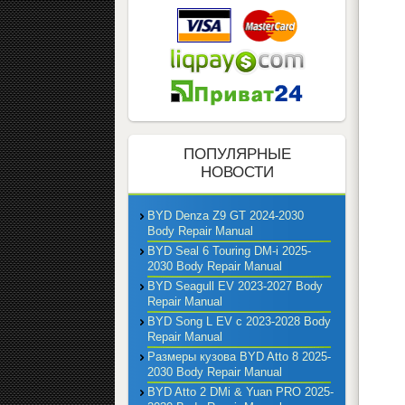
ПОПУЛЯРНЫЕ
НОВОСТИ
BYD Denza Z9 GT 2024-2030
Body Repair Manual
BYD Seal 6 Touring DM-i 2025-
2030 Body Repair Manual
BYD Seagull EV 2023-2027 Body
Repair Manual
BYD Song L EV с 2023-2028 Body
Repair Manual
Размеры кузова BYD Atto 8 2025-
2030 Body Repair Manual
BYD Atto 2 DMi & Yuan PRO 2025-