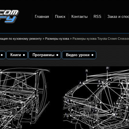
Главная
Поиск
Контакты
RSS
Заказ и спо
точки и
мация по кузовному ремонту
»
Размеры кузова
» Размеры кузова Toyota Crown Crossov
Книги
Программы
Видео уроки