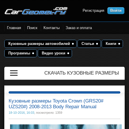
Регистрация
Войти
Размеры кузова автомобилей.
Главная
Поиск
Контакты
Заказ и оплата
Контрольные точки и кузовные
размеры. Геометрия кузова
Кузовные размеры автомобилей
Статьи
Книги
Программы
Видео уроки
СКАЧАТЬ КУЗОВНЫЕ РАЗМЕРЫ
Кузовные размеры Toyota Crown (GRS20#
UZS20#) 2008-2013 Body Repair Manual
18-10-2016, 16:03
, посмотрело: 1359