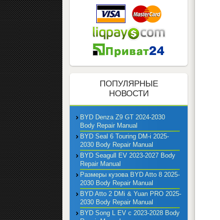
ПОПУЛЯРНЫЕ
НОВОСТИ
BYD Denza Z9 GT 2024-2030
Body Repair Manual
BYD Seal 6 Touring DM-i 2025-
2030 Body Repair Manual
BYD Seagull EV 2023-2027 Body
Repair Manual
Размеры кузова BYD Atto 8 2025-
2030 Body Repair Manual
BYD Atto 2 DMi & Yuan PRO 2025-
2030 Body Repair Manual
BYD Song L EV с 2023-2028 Body