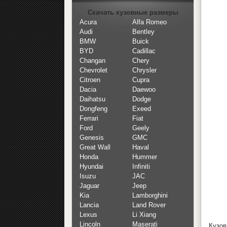
Скачать кузовные размеры
Acura
Alfa Romeo
Audi
Bentley
BMW
Buick
BYD
Cadillac
Changan
Chery
Chevrolet
Chrysler
Citroen
Cupra
Dacia
Daewoo
Daihatsu
Dodge
Dongfeng
Exeed
Ferrari
Fiat
Ford
Geely
Genesis
GMC
Great Wall
Haval
Honda
Hummer
Hyundai
Infiniti
Isuzu
JAC
Jaguar
Jeep
Kia
Lamborghini
Lancia
Land Rover
Lexus
Li Xiang
Lincoln
Maserati
Кузов