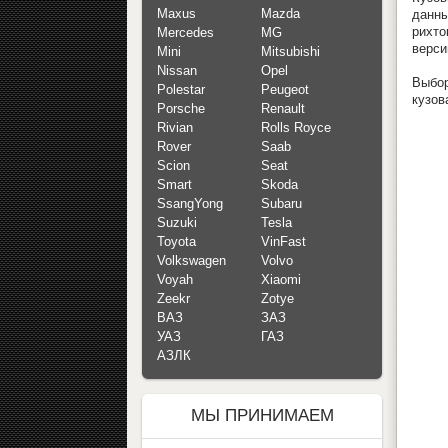
Maxus
Mazda
данн
рихто
Mercedes
MG
верси
Mini
Mitsubishi
Nissan
Opel
Выбор
Polestar
Peugeot
кузов
Porsche
Renault
Rivian
Rolls Royce
Rover
Saab
Scion
Seat
Smart
Skoda
SsangYong
Subaru
Suzuki
Tesla
Toyota
VinFast
Volkswagen
Volvo
Voyah
Xiaomi
Zeekr
Zotye
ВАЗ
ЗАЗ
УАЗ
ГАЗ
АЗЛК
МЫ ПРИНИМАЕМ