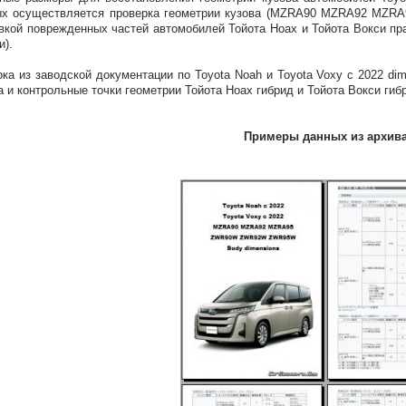
ых осуществляется проверка геометрии кузова (MZRA90 MZRA92 M
вкой поврежденных частей автомобилей Тойота Ноах и Тойота Вокси пр
и).
ка из заводской документации по Toyota Noah и Toyota Voxy с 2022 di
а и контрольные точки геометрии Тойота Ноах гибрид и Тойота Вокси ги
Примеры данных из архив