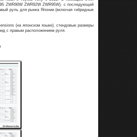
ZRA95 ZWR90W ZWR92W ZWR95W), с последующей
авый руль для рынка Японии (включая гибридные
mensions (на японском языке), стендовые размеры
брид с правым расположением руля.
а