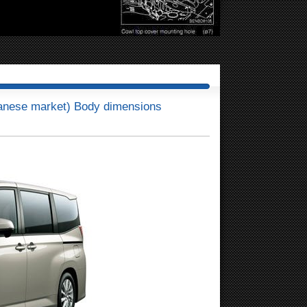
anese market) Body dimensions