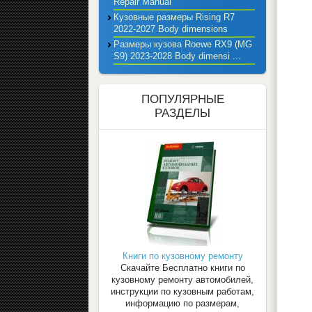
Repair Manual
Кузовные размеры Rising R7
2022-2027 Body dimensions
Размеры кузова Roewe RX9 (MG
S9) 2023-2028 Body dimensi ...
ПОПУЛЯРНЫЕ
РАЗДЕЛЫ
Книги по кузовному ремонту
Скачайте Бесплатно книги по
кузовному ремонту автомобилей,
инструкции по кузовным работам,
информацию по размерам,