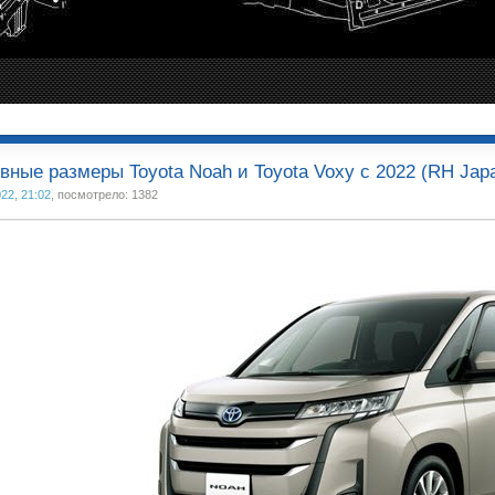
вные размеры Toyota Noah и Toyota Voxy с 2022 (RH Jap
22, 21:02
, посмотрело: 1382