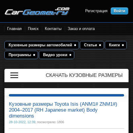
Регистрация
Войти
Размеры кузова автомобилей.
Главная
Поиск
Контакты
Заказ и оплата
Контрольные точки и кузовные
размеры. Геометрия кузова
Кузовные размеры автомобилей
Статьи
Книги
Программы
Видео уроки
СКАЧАТЬ КУЗОВНЫЕ РАЗМЕРЫ
Кузовные размеры Toyota Isis (ANM1# ZNM1#)
2004–2017 (RH Japanese market) Body
dimensions
28-10-2022, 12:39
, посмотрело: 1806