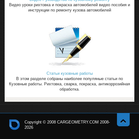
Видео уроки рихтовка и покраска автомобилей видео пособия и
инструкции по ремонту кузова автомобилей
Статьи кузовные работы
В этом разделе собраны наиболее популяные статьи по
Кузовные работы. Рихтовка, сварка, покраска, антикоррозийная
обработка.
Copyright © 2008 CARGEOMETRY.COM 2008-
2026
Навер
Кон
х