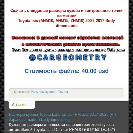
Скачать стендовые размеры кузова и контрольные точки
геометрии
Toyota Isis (ANM10, ANM15, ZNM10) 2004–2017 Body
dimensions
Стоимость файла: 40.00 usd
Категория:
Размеры кузова
,
Toyota
А также:
Размеры кузова Toyota Land Cruiser PRADO 2017–2023 (RH
Japanese market) Body dimensions
Кузовные размеры для восстановления геометрии кузова
автомобилей Toyota Land Cruiser PRADO (GDJ15# TRJ15#)