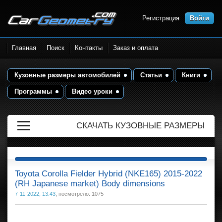
Регистрация
Войти
Размеры кузова автомобилей.
Главная
Поиск
Контакты
Заказ и оплата
Контрольные точки и кузовные
размеры. Геометрия кузова
Кузовные размеры автомобилей
Статьи
Книги
Программы
Видео уроки
СКАЧАТЬ КУЗОВНЫЕ РАЗМЕРЫ
Toyota Corolla Fielder Hybrid (NKE165) 2015-2022
(RH Japanese market) Body dimensions
7-11-2022, 13:43
, посмотрело: 1075