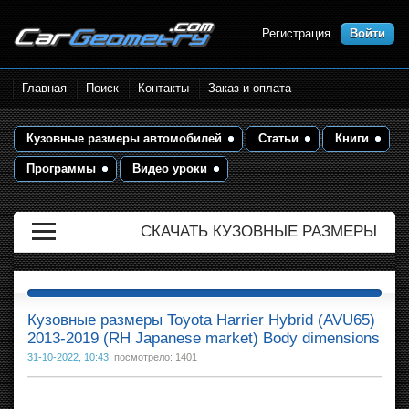
Регистрация
Войти
Размеры кузова автомобилей.
Главная
Поиск
Контакты
Заказ и оплата
Контрольные точки и кузовные
размеры. Геометрия кузова
Кузовные размеры автомобилей
Статьи
Книги
Программы
Видео уроки
СКАЧАТЬ КУЗОВНЫЕ РАЗМЕРЫ
Кузовные размеры Toyota Harrier Hybrid (AVU65)
2013-2019 (RH Japanese market) Body dimensions
31-10-2022, 10:43
, посмотрело: 1401