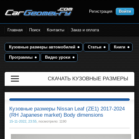
Регистрация
Войти
Размеры кузова автомобилей.
Главная
Поиск
Контакты
Заказ и оплата
Контрольные точки и кузовные
размеры. Геометрия кузова
Кузовные размеры автомобилей
Статьи
Книги
Программы
Видео уроки
СКАЧАТЬ КУЗОВНЫЕ РАЗМЕРЫ
Кузовные размеры Nissan Leaf (ZE1) 2017-2024
(RH Japanese market) Body dimensions
15-11-2022, 23:55
, посмотрело: 1190