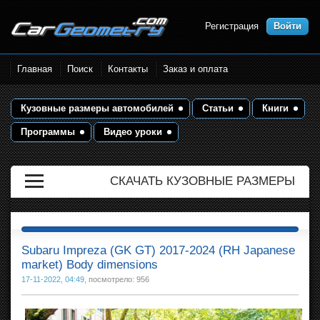
Регистрация
Войти
Размеры кузова автомобилей.
Главная
Поиск
Контакты
Заказ и оплата
Контрольные точки и кузовные
размеры. Геометрия кузова
Кузовные размеры автомобилей
Статьи
Книги
Программы
Видео уроки
СКАЧАТЬ КУЗОВНЫЕ РАЗМЕРЫ
Subaru Impreza (GK GT) 2017-2024 (RH Japanese
market) Body dimensions
17-11-2022, 04:49
, посмотрело: 956