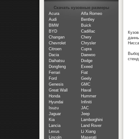
Скачать кузовные размеры
Acura
Alfa Romeo
Audi
Bentley
BMW
Buick
BYD
Cadillac
Кузов
Changan
Chery
данны
Нисса
Chevrolet
Chrysler
Citroen
Cupra
Выбор
Dacia
Daewoo
стенд
Daihatsu
Dodge
Dongfeng
Exeed
Ferrari
Fiat
Ford
Geely
Genesis
GMC
Great Wall
Haval
Honda
Hummer
Hyundai
Infiniti
Isuzu
JAC
Jaguar
Jeep
Kia
Lamborghini
Lancia
Land Rover
Lexus
Li Xiang
Lincoln
Maserati