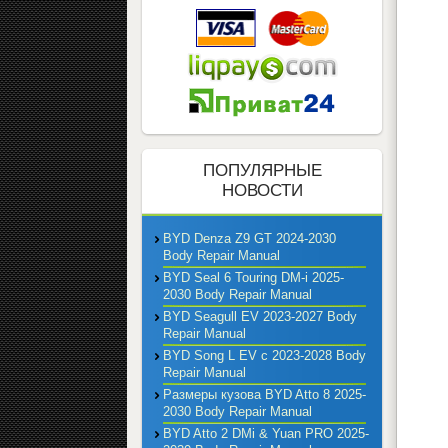
ПОПУЛЯРНЫЕ
НОВОСТИ
BYD Denza Z9 GT 2024-2030
Body Repair Manual
BYD Seal 6 Touring DM-i 2025-
2030 Body Repair Manual
BYD Seagull EV 2023-2027 Body
Repair Manual
BYD Song L EV с 2023-2028 Body
Repair Manual
Размеры кузова BYD Atto 8 2025-
2030 Body Repair Manual
BYD Atto 2 DMi & Yuan PRO 2025-