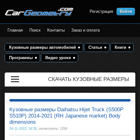
Регистрация
Войти
Размеры кузова автомобилей.
Главная
Поиск
Контакты
Заказ и оплата
Контрольные точки и кузовные
размеры. Геометрия кузова
Кузовные размеры автомобилей
Статьи
Книги
Программы
Видео уроки
СКАЧАТЬ КУЗОВНЫЕ РАЗМЕРЫ
Кузовные размеры Daihatsu Hijet Truck (S500P
S510P) 2014-2021 (RH Japanese market) Body
dimensions
26-11-2022, 16:35
, посмотрело: 1258