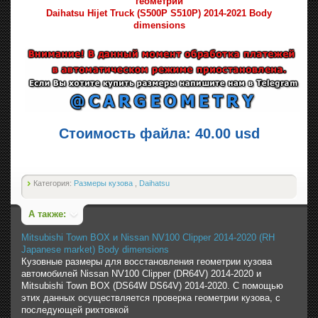
геометрии
Daihatsu Hijet Truck (S500P S510P) 2014-2021 Body
dimensions
Стоимость файла: 40.00 usd
Категория:
Размеры кузова
,
Daihatsu
А также:
Mitsubishi Town BOX и Nissan NV100 Clipper 2014-2020 (RH
Japanese market) Body dimensions
Кузовные размеры для восстановления геометрии кузова
автомобилей Nissan NV100 Clipper (DR64V) 2014-2020 и
Mitsubishi Town BOX (DS64W DS64V) 2014-2020. С помощью
этих данных осуществляется проверка геометрии кузова, с
последующей рихтовкой