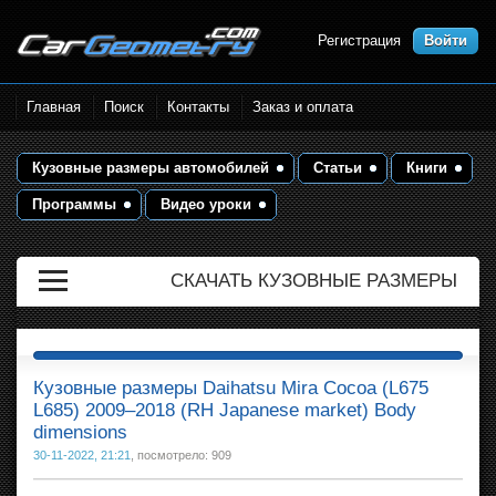
Регистрация
Войти
Размеры кузова автомобилей.
Главная
Поиск
Контакты
Заказ и оплата
Контрольные точки и кузовные
размеры. Геометрия кузова
Кузовные размеры автомобилей
Статьи
Книги
Программы
Видео уроки
СКАЧАТЬ КУЗОВНЫЕ РАЗМЕРЫ
Кузовные размеры Daihatsu Mira Cocoa (L675
L685) 2009–2018 (RH Japanese market) Body
dimensions
30-11-2022, 21:21
, посмотрело: 909