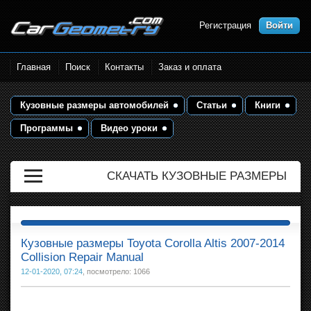
Регистрация
Войти
Размеры кузова автомобилей.
Главная
Поиск
Контакты
Заказ и оплата
Контрольные точки и кузовные
размеры. Геометрия кузова
Кузовные размеры автомобилей
Статьи
Книги
Программы
Видео уроки
СКАЧАТЬ КУЗОВНЫЕ РАЗМЕРЫ
Кузовные размеры Toyota Corolla Altis 2007-2014
Collision Repair Manual
12-01-2020, 07:24
, посмотрело: 1066