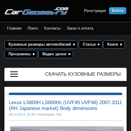
Регистрация
Войти
Размеры кузова автомобилей.
Главная
Поиск
Контакты
Заказ и оплата
Контрольные точки и кузовные
размеры. Геометрия кузова
Кузовные размеры автомобилей
Статьи
Книги
Программы
Видео уроки
СКАЧАТЬ КУЗОВНЫЕ РАЗМЕРЫ
Lexus LS600H LS600HL (UVF45 UVF46) 2007-2011
(RH Japanese market) Body dimensions
28-12-2012, 01:36
, посмотрело: 516