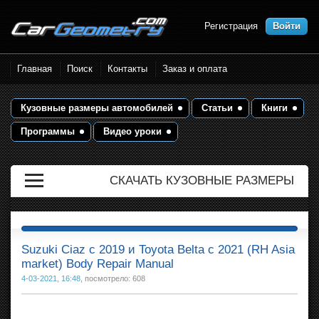
Регистрация
Войти
Размеры кузова автомобилей.
Главная
Поиск
Контакты
Заказ и оплата
Контрольные точки и кузовные
размеры. Геометрия кузова
Кузовные размеры автомобилей
Статьи
Книги
Программы
Видео уроки
СКАЧАТЬ КУЗОВНЫЕ РАЗМЕРЫ
Suzuki Ciaz с 2019 и Toyota Belta с 2021 (RH Asia
market) Body Repair Manual
4-03-2021, 16:48
, посмотрело: 608