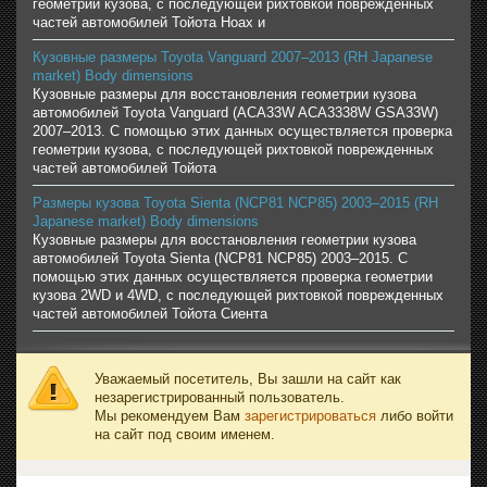
геометрии кузова, с последующей рихтовкой поврежденных
частей автомобилей Тойота Ноах и
Кузовные размеры Toyota Vanguard 2007–2013 (RH Japanese
market) Body dimensions
Кузовные размеры для восстановления геометрии кузова
автомобилей Toyota Vanguard (ACA33W ACA3338W GSA33W)
2007–2013. С помощью этих данных осуществляется проверка
геометрии кузова, с последующей рихтовкой поврежденных
частей автомобилей Тойота
Размеры кузова Toyota Sienta (NCP81 NCP85) 2003–2015 (RH
Japanese market) Body dimensions
Кузовные размеры для восстановления геометрии кузова
автомобилей Toyota Sienta (NCP81 NCP85) 2003–2015. С
помощью этих данных осуществляется проверка геометрии
кузова 2WD и 4WD, с последующей рихтовкой поврежденных
частей автомобилей Тойота Сиента
Уважаемый посетитель, Вы зашли на сайт как
незарегистрированный пользователь.
Мы рекомендуем Вам
зарегистрироваться
либо войти
на сайт под своим именем.