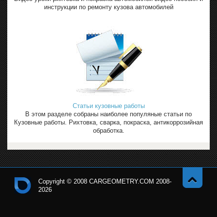
инструкции по ремонту кузова автомобилей
Статьи кузовные работы
В этом разделе собраны наиболее популяные статьи по
Кузовные работы. Рихтовка, сварка, покраска, антикоррозийная
обработка.
Copyright © 2008 CARGEOMETRY.COM 2008-
2026
Навер
Кон
х
тро