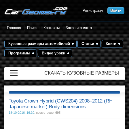
Регистрация
Войти
Размеры кузова автомобилей.
Главная
Поиск
Контакты
Заказ и оплата
Контрольные точки и кузовные
размеры. Геометрия кузова
Кузовные размеры автомобилей
Статьи
Книги
Программы
Видео уроки
СКАЧАТЬ КУЗОВНЫЕ РАЗМЕРЫ
Toyota Crown Hybrid (GWS204) 2008–2012 (RH
Japanese market) Body dimensions
18-10-2016, 16:10
, посмотрело: 695