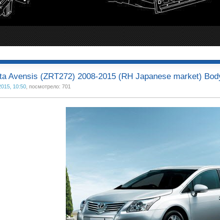
ta Avensis (ZRT272) 2008-2015 (RH Japanese market) Bod
2015, 10:50
, посмотрело: 701