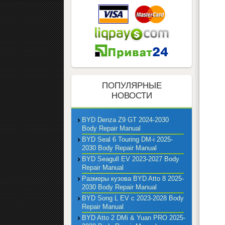
ПОПУЛЯРНЫЕ
НОВОСТИ
BYD Denza Z9 GT 2024-2030
Body Repair Manual
BYD Seal 6 Touring DM-i 2025-
2030 Body Repair Manual
BYD Seagull EV 2023-2027 Body
Repair Manual
Размеры кузова BYD Atto 8 2025-
2030 Body Repair Manual
BYD Song L EV с 2023-2028 Body
Repair Manual
BYD Atto 2 DMi & Yuan PRO 2025-