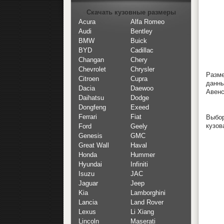
Скачать кузовные размеры
Acura
Alfa Romeo
Audi
Bentley
BMW
Buick
BYD
Cadillac
Changan
Chery
Chevrolet
Chrysler
Разме
Citroen
Cupra
данны
Dacia
Daewoo
Авенс
Daihatsu
Dodge
Dongfeng
Exeed
Ferrari
Fiat
Выбор
кузов
Ford
Geely
Genesis
GMC
Great Wall
Haval
Honda
Hummer
Hyundai
Infiniti
Isuzu
JAC
Jaguar
Jeep
Kia
Lamborghini
Lancia
Land Rover
Lexus
Li Xiang
Lincoln
Maserati