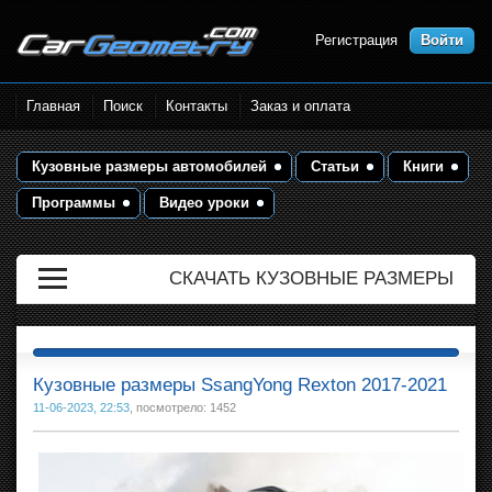
Регистрация
Войти
Размеры кузова автомобилей.
Главная
Поиск
Контакты
Заказ и оплата
Контрольные точки и кузовные
размеры. Геометрия кузова
Кузовные размеры автомобилей
Статьи
Книги
Программы
Видео уроки
СКАЧАТЬ КУЗОВНЫЕ РАЗМЕРЫ
Кузовные размеры SsangYong Rexton 2017-2021
11-06-2023, 22:53
, посмотрело: 1452