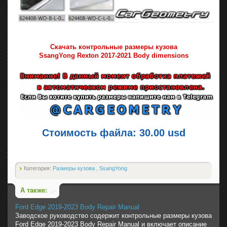
Скачать контрольные размеры кузова
SsangYong Rexton 2017-2021 Body dimensions
Стоимость файла: 30.00 usd
Категория:
Размеры кузова
,
SsangYong
А также:
Ford Edge 2019-2023 Body Repair Manual
Заводское руководство содержит контрольные размеры кузова
Ford Edge 2019-2023 Body Repair Manual и включает описание