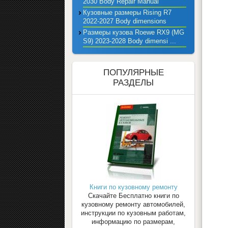
2030 Body Repair Manual
Кузовные размеры Rising R7
2022-2027 Body dimensions
Размеры кузова Roewe RX9 (MG
S9) 2023-2028 Body dimensi ...
ПОПУЛЯРНЫЕ
РАЗДЕЛЫ
Книги по кузовному ремонту
Скачайте Бесплатно книги по
кузовному ремонту автомобилей,
инструкции по кузовным работам,
информацию по размерам,