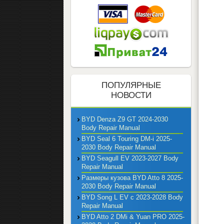
ПОПУЛЯРНЫЕ
НОВОСТИ
BYD Denza Z9 GT 2024-2030
Body Repair Manual
BYD Seal 6 Touring DM-i 2025-
2030 Body Repair Manual
BYD Seagull EV 2023-2027 Body
Repair Manual
Размеры кузова BYD Atto 8 2025-
2030 Body Repair Manual
BYD Song L EV с 2023-2028 Body
Repair Manual
BYD Atto 2 DMi & Yuan PRO 2025-