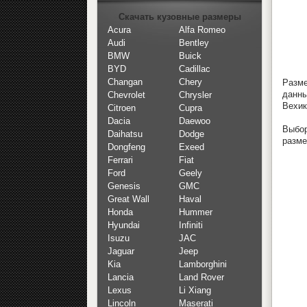
Скачать кузовные размеры
Acura
Alfa Romeo
Audi
Bentley
BMW
Buick
BYD
Cadillac
Changan
Chery
Разме
данны
Chevrolet
Chrysler
Вехик
Citroen
Cupra
Dacia
Daewoo
Выбор
Daihatsu
Dodge
разме
Dongfeng
Exeed
Ferrari
Fiat
Ford
Geely
Genesis
GMC
Great Wall
Haval
Honda
Hummer
Hyundai
Infiniti
Isuzu
JAC
Jaguar
Jeep
Kia
Lamborghini
Lancia
Land Rover
Lexus
Li Xiang
Lincoln
Maserati