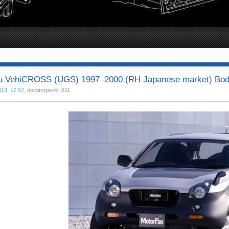
u VehiCROSS (UGS) 1997–2000 (RH Japanese market) Bod
013, 17:57
, посмотрело: 611