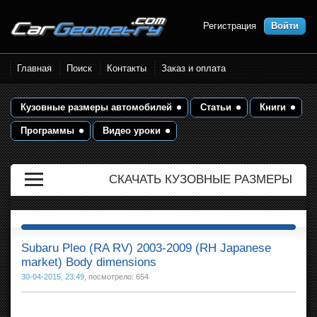
Регистрация
Войти
Размеры кузова автомобилей.
Главная
Поиск
Контакты
Заказ и оплата
Контрольные точки и кузовные
размеры. Геометрия кузова
Кузовные размеры автомобилей
Статьи
Книги
Программы
Видео уроки
СКАЧАТЬ КУЗОВНЫЕ РАЗМЕРЫ
Subaru Pleo (RA RV) 2003-2009 (RH Japanese
market) Body dimensions
30-04-2015, 23:49
, посмотрело: 654