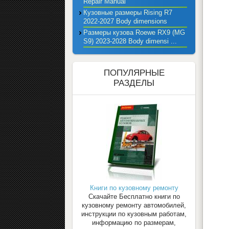
Repair Manual
Кузовные размеры Rising R7
2022-2027 Body dimensions
Размеры кузова Roewe RX9 (MG
S9) 2023-2028 Body dimensi ...
ПОПУЛЯРНЫЕ
РАЗДЕЛЫ
Книги по кузовному ремонту
Скачайте Бесплатно книги по
кузовному ремонту автомобилей,
инструкции по кузовным работам,
информацию по размерам,