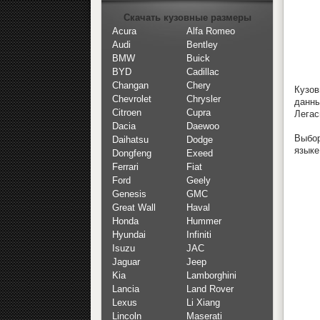
Скачать кузовные размеры
Acura
Alfa Romeo
Audi
Bentley
BMW
Buick
BYD
Cadillac
Changan
Chery
Кузов
Chevrolet
Chrysler
данны
Citroen
Cupra
Легас
Dacia
Daewoo
Выбор
Daihatsu
Dodge
языке
Dongfeng
Exeed
Ferrari
Fiat
Ford
Geely
Genesis
GMC
Great Wall
Haval
Honda
Hummer
Hyundai
Infiniti
Isuzu
JAC
Jaguar
Jeep
Kia
Lamborghini
Lancia
Land Rover
Lexus
Li Xiang
Lincoln
Maserati