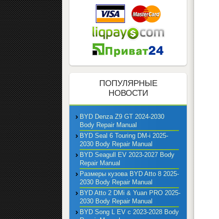
ПОПУЛЯРНЫЕ
НОВОСТИ
BYD Denza Z9 GT 2024-2030
Body Repair Manual
BYD Seal 6 Touring DM-i 2025-
2030 Body Repair Manual
BYD Seagull EV 2023-2027 Body
Repair Manual
Размеры кузова BYD Atto 8 2025-
2030 Body Repair Manual
BYD Atto 2 DMi & Yuan PRO 2025-
2030 Body Repair Manual
BYD Song L EV с 2023-2028 Body