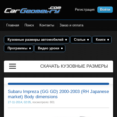
Регистрация
Войти
Размеры кузова автомобилей.
Главная
Поиск
Контакты
Заказ и оплата
Контрольные точки и кузовные
размеры. Геометрия кузова
Кузовные размеры автомобилей
Статьи
Книги
Программы
Видео уроки
СКАЧАТЬ КУЗОВНЫЕ РАЗМЕРЫ
Subaru Impreza (GG GD) 2000-2003 (RH Japanese
market) Body dimensions
27-11-2014, 02:05
, посмотрело: 801