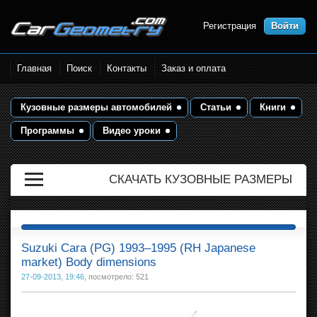
Регистрация
Войти
Размеры кузова автомобилей.
Главная
Поиск
Контакты
Заказ и оплата
Контрольные точки и кузовные
размеры. Геометрия кузова
Кузовные размеры автомобилей
Статьи
Книги
Программы
Видео уроки
СКАЧАТЬ КУЗОВНЫЕ РАЗМЕРЫ
Suzuki Cara (PG) 1993–1995 (RH Japanese
market) Body dimensions
27-09-2013, 19:46
, посмотрело: 521