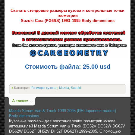
Скачать стендовые размеры кузова и контрольные точки
геометрии
Suzuki Cara (PG6SS) 1993–1995 Body dimensions
Стоимость файла: 25.00 usd
Категория:
Размеры кузова
,
Mazda
,
Suzuki
А также:
Mazda Scrum Van & Truck 1999-2005 (RH Japanese market)
Body dimensions
Кузовные размеры для восстановления геометрии кузова
автомобилей Mazda Scrum Van & Truck (DG52V DG52W DG62V
DG62W DG52T DH52V DH52T DG62T) 1999-2005. С помощью