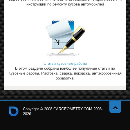
инструкции по ремонту кузова автомобилей
Статьи кузовные работы
В этом разделе собраны наиболее популяные статьи по
Кузовные работы. Рихтовка, сварка, покраска, антикоррозийная
обработка.
Copyright © 2008 CARGEOMETRY.COM 2008-
2026
Навер
Кон
х
тро