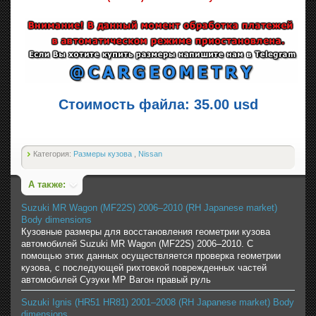
Стоимость файла: 35.00 usd
Категория:
Размеры кузова
,
Nissan
А также:
Suzuki MR Wagon (MF22S) 2006–2010 (RH Japanese market)
Body dimensions
Кузовные размеры для восстановления геометрии кузова
автомобилей Suzuki MR Wagon (MF22S) 2006–2010. С
помощью этих данных осуществляется проверка геометрии
кузова, с последующей рихтовкой поврежденных частей
автомобилей Сузуки МР Вагон правый руль
Suzuki Ignis (HR51 HR81) 2001–2008 (RH Japanese market) Body
dimensions