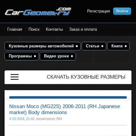
Регистрация
Войти
Размеры кузова автомобилей.
Главная
Поиск
Контакты
Заказ и оплата
Контрольные точки и кузовные
размеры. Геометрия кузова
Кузовные размеры автомобилей
Статьи
Книги
Программы
Видео уроки
СКАЧАТЬ КУЗОВНЫЕ РАЗМЕРЫ
Nissan Moco (MG22S) 2006-2011 (RH Japanese
market) Body dimensions
4-10-2018, 21:42
, посмотрело: 564