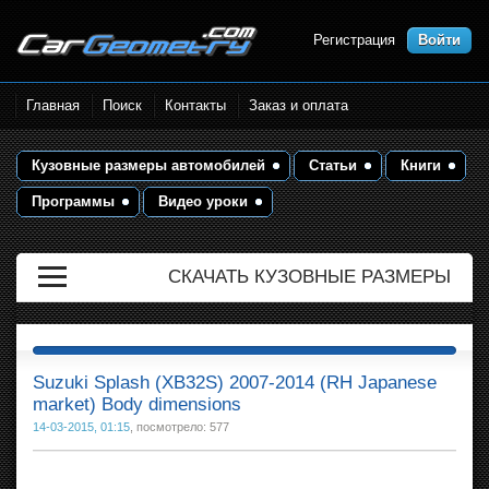
Регистрация
Войти
Размеры кузова автомобилей.
Главная
Поиск
Контакты
Заказ и оплата
Контрольные точки и кузовные
размеры. Геометрия кузова
Кузовные размеры автомобилей
Статьи
Книги
Программы
Видео уроки
СКАЧАТЬ КУЗОВНЫЕ РАЗМЕРЫ
Suzuki Splash (XB32S) 2007-2014 (RH Japanese
market) Body dimensions
14-03-2015, 01:15
, посмотрело: 577