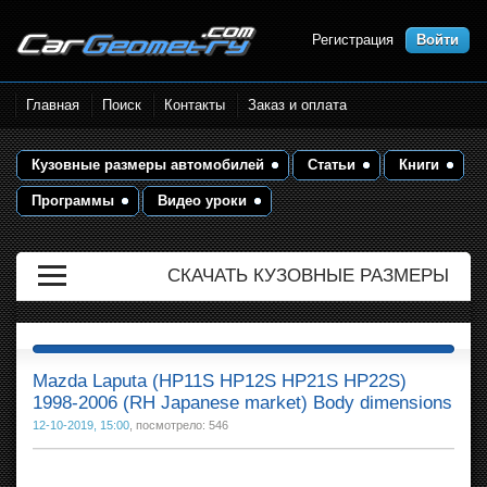
Регистрация
Войти
Размеры кузова автомобилей.
Главная
Поиск
Контакты
Заказ и оплата
Контрольные точки и кузовные
размеры. Геометрия кузова
Кузовные размеры автомобилей
Статьи
Книги
Программы
Видео уроки
СКАЧАТЬ КУЗОВНЫЕ РАЗМЕРЫ
Mazda Laputa (HP11S HP12S HP21S HP22S)
1998-2006 (RH Japanese market) Body dimensions
12-10-2019, 15:00
, посмотрело: 546