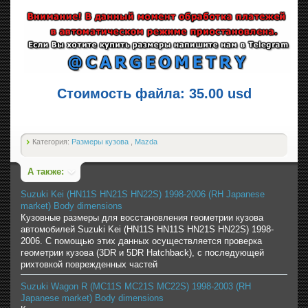
Стоимость файла: 35.00 usd
Категория:
Размеры кузова
,
Mazda
А также:
Suzuki Kei (HN11S HN21S HN22S) 1998-2006 (RH Japanese
market) Body dimensions
Кузовные размеры для восстановления геометрии кузова
автомобилей Suzuki Kei (HN11S HN11S HN21S HN22S) 1998-
2006. С помощью этих данных осуществляется проверка
геометрии кузова (3DR и 5DR Hatchback), с последующей
рихтовкой поврежденных частей
Suzuki Wagon R (MC11S MC21S MC22S) 1998-2003 (RH
Japanese market) Body dimensions