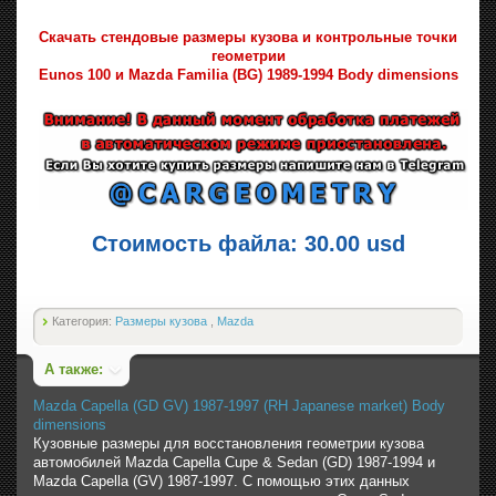
Скачать стендовые размеры кузова и контрольные точки
геометрии
Eunos 100 и Mazda Familia (BG) 1989-1994 Body dimensions
Стоимость файла: 30.00 usd
Категория:
Размеры кузова
,
Mazda
А также:
Mazda Capella (GD GV) 1987-1997 (RH Japanese market) Body
dimensions
Кузовные размеры для восстановления геометрии кузова
автомобилей Mazda Capella Cupe & Sedan (GD) 1987-1994 и
Mazda Capella (GV) 1987-1997. С помощью этих данных