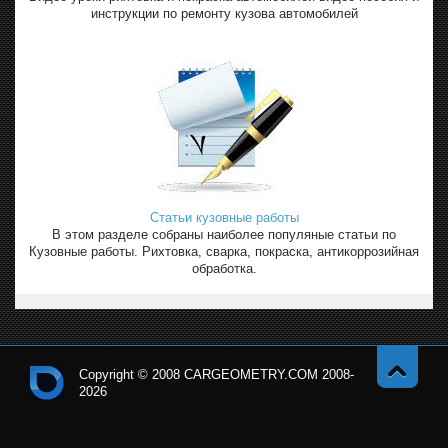
инструкции по ремонту кузова автомобилей
Статьи кузовные работы
В этом разделе собраны наиболее популяные статьи по
Кузовные работы. Рихтовка, сварка, покраска, антикоррозийная
обработка.
Copyright © 2008 CARGEOMETRY.COM 2008-
2026
Навер
Кон
х
тро