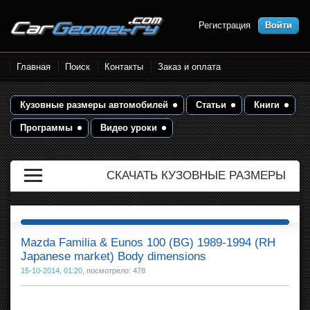
Регистрация
Войти
Размеры кузова автомобилей.
Главная
Поиск
Контакты
Заказ и оплата
Контрольные точки и кузовные
размеры. Геометрия кузова
Кузовные размеры автомобилей
Статьи
Книги
Программы
Видео уроки
СКАЧАТЬ КУЗОВНЫЕ РАЗМЕРЫ
Mazda Familia & Eunos 100 (BG) 1989-1994 (RH
Japanese market) Body dimensions
15-10-2014, 01:20
, посмотрело: 478