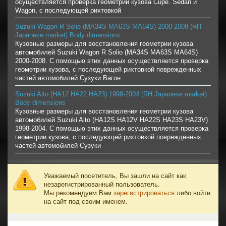
осуществляется проверка геометрии кузова Cupe. Sedan и
Wagon, с последующей рихтовкой
Suzuki Wagon R Solio (MA34S MA63S MA64S) 2000-2008 (RH
Japanese market) Body dimensions
Кузовные размеры для восстановления геометрии кузова
автомобилей Suzuki Wagon R Solio (MA34S MA63S MA64S)
2000-2008. С помощью этих данных осуществляется проверка
геометрии кузова, с последующей рихтовкой поврежденных
частей автомобилей Сузуки Вагон
Suzuki Alto (HA12 HA22 HA23) 1998-2004 (RH Japanese market)
Body dimensions
Кузовные размеры для восстановления геометрии кузова
автомобилей Suzuki Alto (HA12S HA12V HA22S HA23S HA23V)
1998-2004. С помощью этих данных осуществляется проверка
геометрии кузова, с последующей рихтовкой поврежденных
частей автомобилей Сузуки
Уважаемый посетитель, Вы зашли на сайт как
незарегистрированный пользователь.
Мы рекомендуем Вам
зарегистрироваться
либо войти
на сайт под своим именем.