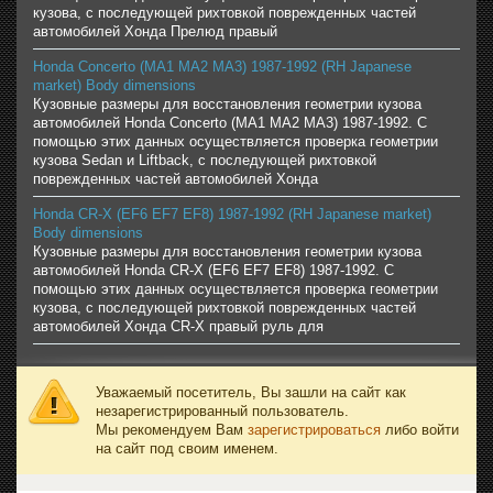
кузова, с последующей рихтовкой поврежденных частей
автомобилей Хонда Прелюд правый
Honda Concerto (MA1 MA2 MA3) 1987-1992 (RH Japanese
market) Body dimensions
Кузовные размеры для восстановления геометрии кузова
автомобилей Honda Concerto (MA1 MA2 MA3) 1987-1992. С
помощью этих данных осуществляется проверка геометрии
кузова Sedan и Liftback, с последующей рихтовкой
поврежденных частей автомобилей Хонда
Honda CR-X (EF6 EF7 EF8) 1987-1992 (RH Japanese market)
Body dimensions
Кузовные размеры для восстановления геометрии кузова
автомобилей Honda CR-X (EF6 EF7 EF8) 1987-1992. С
помощью этих данных осуществляется проверка геометрии
кузова, с последующей рихтовкой поврежденных частей
автомобилей Хонда CR-X правый руль для
Уважаемый посетитель, Вы зашли на сайт как
незарегистрированный пользователь.
Мы рекомендуем Вам
зарегистрироваться
либо войти
на сайт под своим именем.