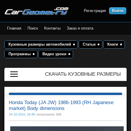
Регистрация
Войти
Размеры кузова автомобилей.
Главная
Поиск
Контакты
Заказ и оплата
Контрольные точки и кузовные
размеры. Геометрия кузова
Кузовные размеры автомобилей
Статьи
Книги
Программы
Видео уроки
СКАЧАТЬ КУЗОВНЫЕ РАЗМЕРЫ
Honda Today (JA JW) 1986-1993 (RH Japanese
market) Body dimensions
24-10-2015, 16:49
, посмотрело: 656