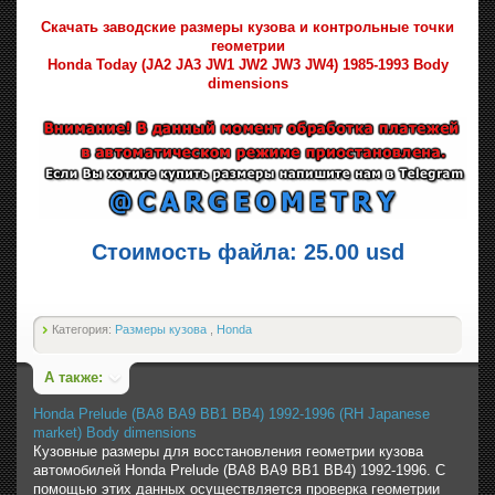
Скачать заводские размеры кузова и контрольные точки
геометрии
Honda Today (JA2 JA3 JW1 JW2 JW3 JW4) 1985-1993 Body
dimensions
Стоимость файла: 25.00 usd
Категория:
Размеры кузова
,
Honda
А также:
Honda Prelude (BA8 BA9 BB1 BB4) 1992-1996 (RH Japanese
market) Body dimensions
Кузовные размеры для восстановления геометрии кузова
автомобилей Honda Prelude (BA8 BA9 BB1 BB4) 1992-1996. С
помощью этих данных осуществляется проверка геометрии