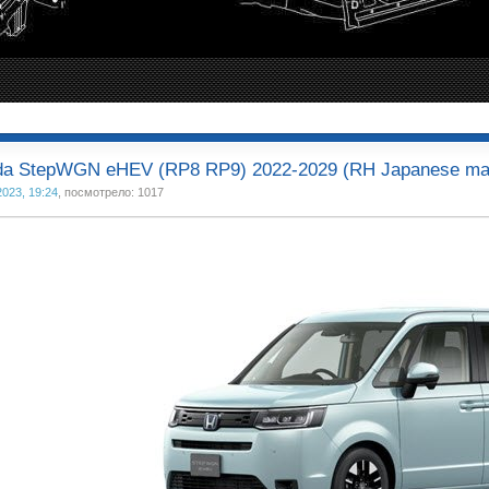
a StepWGN eHEV (RP8 RP9) 2022-2029 (RH Japanese mar
2023, 19:24
, посмотрело: 1017