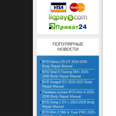
ПОПУЛЯРНЫЕ
НОВОСТИ
BYD Denza Z9 GT 2024-2030
Body Repair Manual
BYD Seal 6 Touring DM-i 2025-
2030 Body Repair Manual
BYD Seagull EV 2023-2027 Body
Repair Manual
Размеры кузова BYD Atto 8 2025-
2030 Body Repair Manual
BYD Song L EV с 2023-2028 Body
Repair Manual
BYD Atto 2 DMi & Yuan PRO 2025-