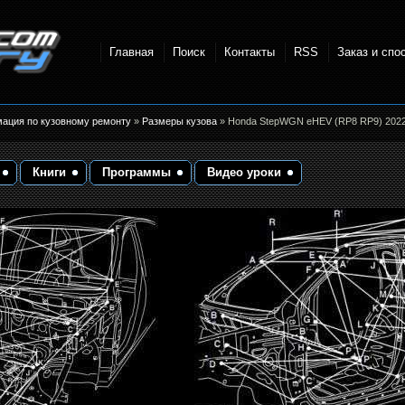
Главная
Поиск
Контакты
RSS
Заказ и спо
точки и
мация по кузовному ремонту
»
Размеры кузова
» Honda StepWGN eHEV (RP8 RP9) 2022-
Книги
Программы
Видео уроки