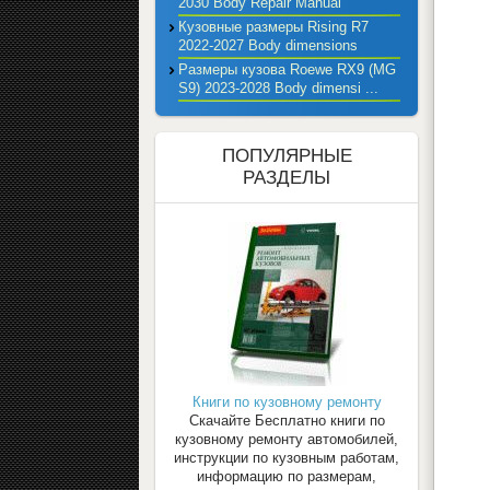
2030 Body Repair Manual
Кузовные размеры Rising R7
2022-2027 Body dimensions
Размеры кузова Roewe RX9 (MG
S9) 2023-2028 Body dimensi ...
ПОПУЛЯРНЫЕ
РАЗДЕЛЫ
Книги по кузовному ремонту
Скачайте Бесплатно книги по
кузовному ремонту автомобилей,
инструкции по кузовным работам,
информацию по размерам,