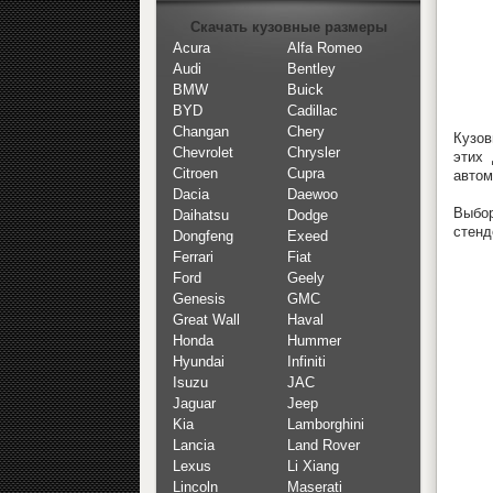
Скачать кузовные размеры
Acura
Alfa Romeo
Audi
Bentley
BMW
Buick
BYD
Cadillac
Changan
Chery
Кузов
Chevrolet
Chrysler
этих
Citroen
Cupra
автом
Dacia
Daewoo
Выбор
Daihatsu
Dodge
стенд
Dongfeng
Exeed
Ferrari
Fiat
Ford
Geely
Genesis
GMC
Great Wall
Haval
Honda
Hummer
Hyundai
Infiniti
Isuzu
JAC
Jaguar
Jeep
Kia
Lamborghini
Lancia
Land Rover
Lexus
Li Xiang
Lincoln
Maserati