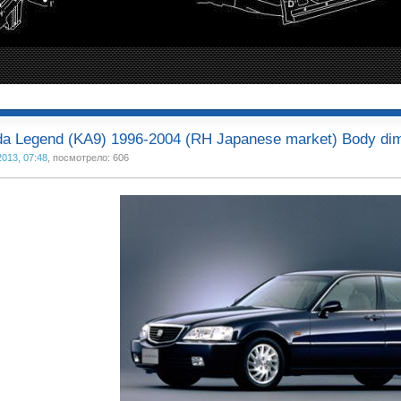
a Legend (KA9) 1996-2004 (RH Japanese market) Body di
2013, 07:48
, посмотрело: 606