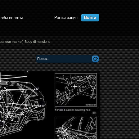
Регистрация
Войти
собы оплаты
panese market) Body dimensions