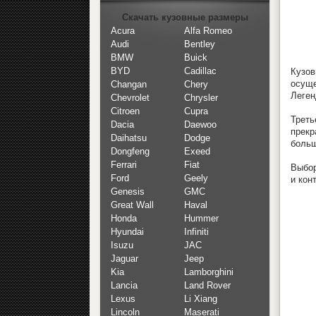
Скачать кузовные размеры
Acura
Alfa Romeo
Audi
Bentley
BMW
Buick
BYD
Cadillac
Кузов
осущ
Changan
Chery
Леген
Chevrolet
Chrysler
Citroen
Cupra
Треть
Dacia
Daewoo
прекр
Daihatsu
Dodge
больш
Dongfeng
Exeed
Ferrari
Fiat
Выбор
Ford
Geely
и кон
Genesis
GMC
Great Wall
Haval
Honda
Hummer
Hyundai
Infiniti
Isuzu
JAC
Jaguar
Jeep
Kia
Lamborghini
Lancia
Land Rover
Lexus
Li Xiang
Lincoln
Maserati