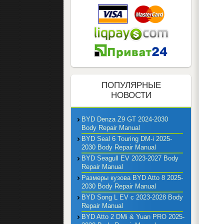
ПОПУЛЯРНЫЕ
НОВОСТИ
BYD Denza Z9 GT 2024-2030
Body Repair Manual
BYD Seal 6 Touring DM-i 2025-
2030 Body Repair Manual
BYD Seagull EV 2023-2027 Body
Repair Manual
Размеры кузова BYD Atto 8 2025-
2030 Body Repair Manual
BYD Song L EV с 2023-2028 Body
Repair Manual
BYD Atto 2 DMi & Yuan PRO 2025-