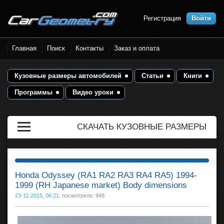
Регистрация
Войти
Размеры кузова автомобилей.
Главная
Поиск
Контакты
Заказ и оплата
Контрольные точки и кузовные
размеры. Геометрия кузова
Кузовные размеры автомобилей
Статьи
Книги
Программы
Видео уроки
СКАЧАТЬ КУЗОВНЫЕ РАЗМЕРЫ
Honda Odyssey (RA1 RA2 RA3 RA4 RA5) 1994-
1999 (RH Japanese market) Body dimensions
23-11-2015, 06:21
, посмотрело: 949