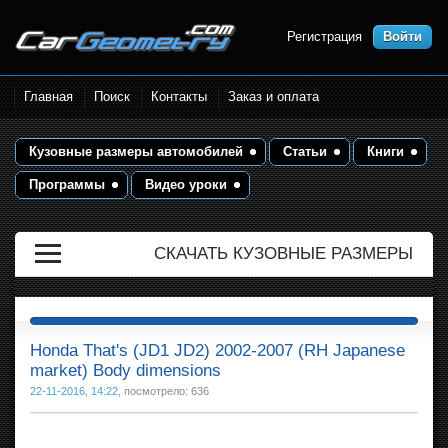
Регистрация
Войти
Размеры кузова автомобилей.
Главная
Поиск
Контакты
Заказ и оплата
Контрольные точки и кузовные
размеры. Геометрия кузова
Кузовные размеры автомобилей
Статьи
Книги
Программы
Видео уроки
СКАЧАТЬ КУЗОВНЫЕ РАЗМЕРЫ
Honda That's (JD1 JD2) 2002-2007 (RH Japanese
market) Body dimensions
22-11-2016, 14:22
, посмотрело: 636