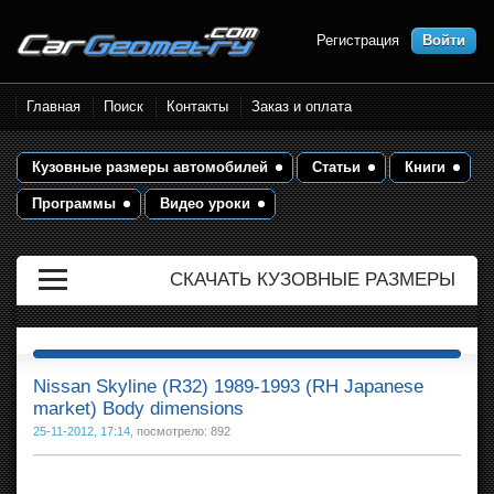
Регистрация
Войти
Размеры кузова автомобилей.
Главная
Поиск
Контакты
Заказ и оплата
Контрольные точки и кузовные
размеры. Геометрия кузова
Кузовные размеры автомобилей
Статьи
Книги
Программы
Видео уроки
СКАЧАТЬ КУЗОВНЫЕ РАЗМЕРЫ
Nissan Skyline (R32) 1989-1993 (RH Japanese
market) Body dimensions
25-11-2012, 17:14
, посмотрело: 892