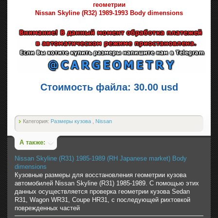
геометрии
Nissan Skyline (R32) 1989-1993 Body dimensions
Стоимость файла: 30.00 usd
Категория:
Размеры кузова
,
Nissan
А также:
Nissan Skyline (R31) 1985-1989 (RH Japanese market) Body
dimensions
Кузовные размеры для восстановления геометрии кузова
автомобилей Nissan Skyline (R31) 1985-1989. С помощью этих
данных осуществляется проверка геометрии кузова Sedan
R31, Wagon WR31, Coupe HR31, с последующей рихтовкой
поврежденных частей