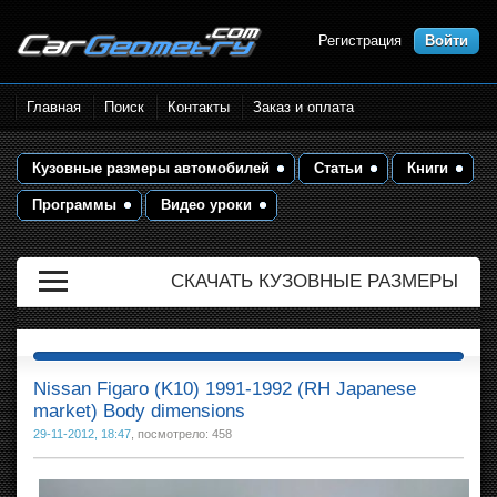
Регистрация
Войти
Размеры кузова автомобилей.
Главная
Поиск
Контакты
Заказ и оплата
Контрольные точки и кузовные
размеры. Геометрия кузова
Кузовные размеры автомобилей
Статьи
Книги
Программы
Видео уроки
СКАЧАТЬ КУЗОВНЫЕ РАЗМЕРЫ
Nissan Figaro (K10) 1991-1992 (RH Japanese
market) Body dimensions
29-11-2012, 18:47
, посмотрело: 458