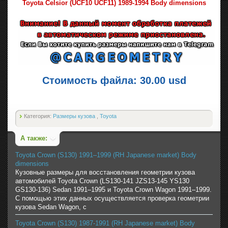
Toyota Celsior (UCF10 UCF11) 1989-1994 Body dimensions
Стоимость файла: 30.00 usd
Категория:
Размеры кузова
,
Toyota
А также:
Toyota Crown (S130) 1991–1999 (RH Japanese market) Body
dimensions
Кузовные размеры для восстановления геометрии кузова
автомобилей Toyota Crown (LS130-141 JZS13-145 YS130
GS130-136) Sedan 1991–1995 и Toyota Crown Wagon 1991–1999.
С помощью этих данных осуществляется проверка геометрии
кузова Sedan Wagon, с
Toyota Crown (S130) 1987-1991 (RH Japanese market) Body