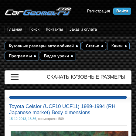
Регистрация
Войти
Размеры кузова автомобилей.
Главная
Поиск
Контакты
Заказ и оплата
Контрольные точки и кузовные
размеры. Геометрия кузова
Кузовные размеры автомобилей
Статьи
Книги
Программы
Видео уроки
СКАЧАТЬ КУЗОВНЫЕ РАЗМЕРЫ
Toyota Celsior (UCF10 UCF11) 1989-1994 (RH
Japanese market) Body dimensions
15-12-2013, 18:36
, посмотрело: 509