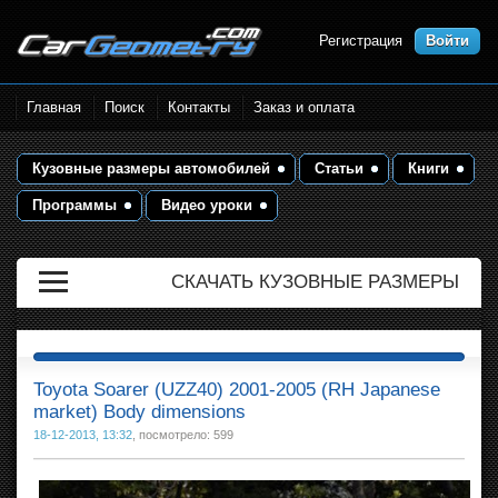
Регистрация
Войти
Размеры кузова автомобилей.
Главная
Поиск
Контакты
Заказ и оплата
Контрольные точки и кузовные
размеры. Геометрия кузова
Кузовные размеры автомобилей
Статьи
Книги
Программы
Видео уроки
СКАЧАТЬ КУЗОВНЫЕ РАЗМЕРЫ
Toyota Soarer (UZZ40) 2001-2005 (RH Japanese
market) Body dimensions
18-12-2013, 13:32
, посмотрело: 599