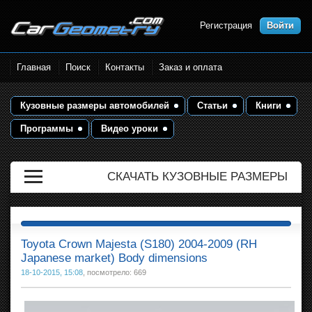
Регистрация
Войти
Размеры кузова автомобилей.
Главная
Поиск
Контакты
Заказ и оплата
Контрольные точки и кузовные
размеры. Геометрия кузова
Кузовные размеры автомобилей
Статьи
Книги
Программы
Видео уроки
СКАЧАТЬ КУЗОВНЫЕ РАЗМЕРЫ
Toyota Crown Majesta (S180) 2004-2009 (RH
Japanese market) Body dimensions
18-10-2015, 15:08
, посмотрело: 669