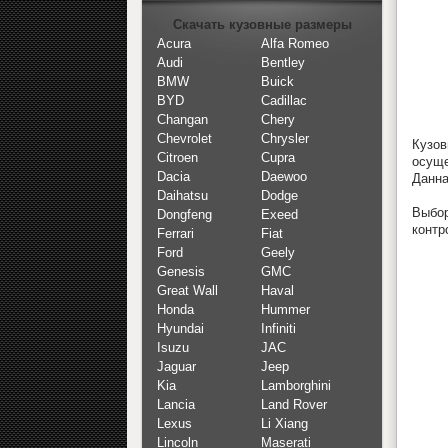
Скачать кузовные размеры
Acura
Alfa Romeo
Audi
Bentley
BMW
Buick
BYD
Cadillac
Changan
Chery
Chevrolet
Chrysler
Кузо
Citroen
Cupra
осуще
Dacia
Daewoo
Данна
Daihatsu
Dodge
Выбор
Dongfeng
Exeed
контр
Ferrari
Fiat
Ford
Geely
Genesis
GMC
Great Wall
Haval
Honda
Hummer
Hyundai
Infiniti
Isuzu
JAC
Jaguar
Jeep
Kia
Lamborghini
Lancia
Land Rover
Lexus
Li Xiang
Lincoln
Maserati