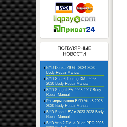
ПОПУЛЯРНЫЕ
НОВОСТИ
BYD Denza Z9 GT 2024-2030
Body Repair Manual
BYD Seal 6 Touring DM-i 2025-
2030 Body Repair Manual
BYD Seagull EV 2023-2027 Body
Repair Manual
Размеры кузова BYD Atto 8 2025-
2030 Body Repair Manual
BYD Song L EV с 2023-2028 Body
Repair Manual
BYD Atto 2 DMi & Yuan PRO 2025-