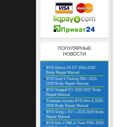
ПОПУЛЯРНЫЕ
НОВОСТИ
BYD Denza Z9 GT 2024-2030
Body Repair Manual
BYD Seal 6 Touring DM-i 2025-
2030 Body Repair Manual
BYD Seagull EV 2023-2027 Body
Repair Manual
Размеры кузова BYD Atto 8 2025-
2030 Body Repair Manual
BYD Song L EV с 2023-2028 Body
Repair Manual
BYD Atto 2 DMi & Yuan PRO 2025-