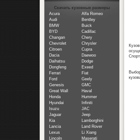
Скачать кузовные размеры
Acura
Alfa Romeo
Audi
Bentley
BMW
Buick
BYD
Cadillac
Changan
Chery
Chevrolet
Chrysler
Кузов
Citroen
Cupra
осуще
Dacia
Daewoo
Спорт
Daihatsu
Dodge
Dongfeng
Exeed
Выбор
Ferrari
Fiat
кузов
Ford
Geely
Genesis
GMC
Great Wall
Haval
Honda
Hummer
Hyundai
Infiniti
Isuzu
JAC
Jaguar
Jeep
Kia
Lamborghini
Lancia
Land Rover
Lexus
Li Xiang
Lincoln
Maserati