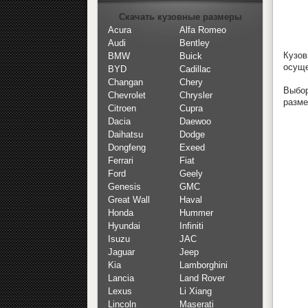
Скачать кузовные размеры
Acura
Alfa Romeo
Audi
Bentley
Кузо
BMW
Buick
осуще
BYD
Cadillac
Changan
Chery
Выбор
Chevrolet
Chrysler
разме
Citroen
Cupra
Dacia
Daewoo
Daihatsu
Dodge
Dongfeng
Exeed
Ferrari
Fiat
Ford
Geely
Genesis
GMC
Great Wall
Haval
Honda
Hummer
Hyundai
Infiniti
Isuzu
JAC
Jaguar
Jeep
Kia
Lamborghini
Lancia
Land Rover
Lexus
Li Xiang
Lincoln
Maserati