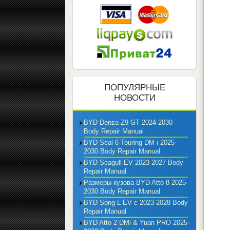
ПОПУЛЯРНЫЕ
НОВОСТИ
BYD Denza Z9 GT 2024-2030
Body Repair Manual
BYD Seal 6 Touring DM-i 2025-
2030 Body Repair Manual
BYD Seagull EV 2023-2027 Body
Repair Manual
Размеры кузова BYD Atto 8 2025-
2030 Body Repair Manual
BYD Song L EV с 2023-2028 Body
Repair Manual
BYD Atto 2 DMi & Yuan PRO 2025-