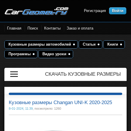
Регистрация
Войти
Размеры кузова автомобилей.
Главная
Поиск
Контакты
Заказ и оплата
Контрольные точки и кузовные
размеры. Геометрия кузова
Кузовные размеры автомобилей
Статьи
Книги
Программы
Видео уроки
СКАЧАТЬ КУЗОВНЫЕ РАЗМЕРЫ
Кузовные размеры Changan UNI-K 2020-2025
8-01-2024, 11:39
, посмотрело: 1260