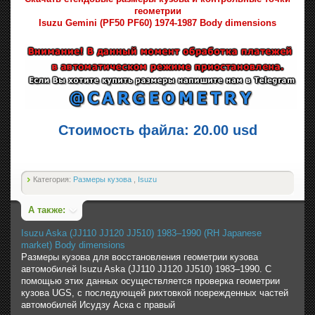
геометрии
Isuzu Gemini (PF50 PF60) 1974-1987 Body dimensions
Стоимость файла: 20.00 usd
Категория:
Размеры кузова
,
Isuzu
А также:
Isuzu Aska (JJ110 JJ120 JJ510) 1983–1990 (RH Japanese
market) Body dimensions
Размеры кузова для восстановления геометрии кузова
автомобилей Isuzu Aska (JJ110 JJ120 JJ510) 1983–1990. С
помощью этих данных осуществляется проверка геометрии
кузова UGS, с последующей рихтовкой поврежденных частей
автомобилей Исудзу Аска с правый