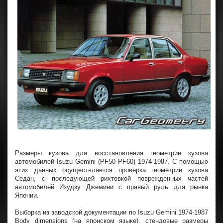
Размеры кузова для восстановления геометрии кузова
автомобилей Isuzu Gemini (PF50 PF60) 1974-1987. С помощью
этих данных осуществляется проверка геометрии кузова
Седан, с последующей рихтовкой поврежденных частей
автомобилей Изудзу Джемини с правый руль для рынка
Японии.
Выборка из заводской документации по Isuzu Gemini 1974-1987
Body dimensions (на японском языке), стендовые размеры