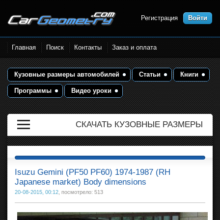
Регистрация
Войти
Размеры кузова автомобилей.
Главная
Поиск
Контакты
Заказ и оплата
Контрольные точки и кузовные
размеры. Геометрия кузова
Кузовные размеры автомобилей
Статьи
Книги
Программы
Видео уроки
СКАЧАТЬ КУЗОВНЫЕ РАЗМЕРЫ
Isuzu Gemini (PF50 PF60) 1974-1987 (RH
Japanese market) Body dimensions
20-08-2015, 00:12
, посмотрело: 513