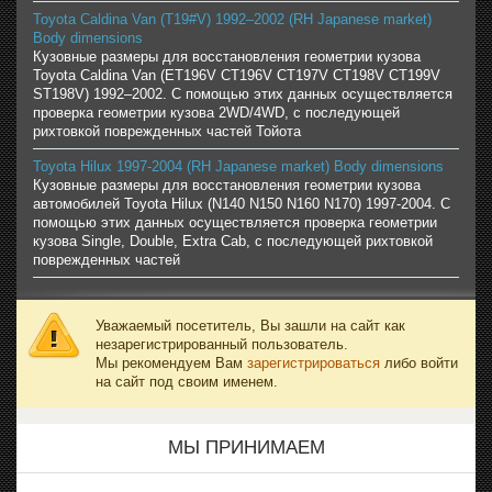
Toyota Caldina Van (T19#V) 1992–2002 (RH Japanese market)
Body dimensions
Кузовные размеры для восстановления геометрии кузова
Toyota Caldina Van (ET196V CT196V CT197V CT198V CT199V
ST198V) 1992–2002. С помощью этих данных осуществляется
проверка геометрии кузова 2WD/4WD, с последующей
рихтовкой поврежденных частей Тойота
Toyota Hilux 1997-2004 (RH Japanese market) Body dimensions
Кузовные размеры для восстановления геометрии кузова
автомобилей Toyota Hilux (N140 N150 N160 N170) 1997-2004. С
помощью этих данных осуществляется проверка геометрии
кузова Single, Double, Extra Cab, с последующей рихтовкой
поврежденных частей
Уважаемый посетитель, Вы зашли на сайт как
незарегистрированный пользователь.
Мы рекомендуем Вам
зарегистрироваться
либо войти
на сайт под своим именем.
МЫ ПРИНИМАЕМ