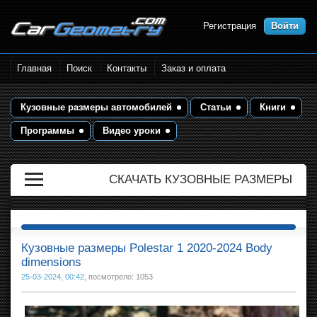
Регистрация
Войти
Размеры кузова автомобилей.
Главная
Поиск
Контакты
Заказ и оплата
Контрольные точки и кузовные
размеры. Геометрия кузова
Кузовные размеры автомобилей
Статьи
Книги
Программы
Видео уроки
СКАЧАТЬ КУЗОВНЫЕ РАЗМЕРЫ
Кузовные размеры Polestar 1 2020-2024 Body
dimensions
25-03-2024, 00:42
, посмотрело: 1053