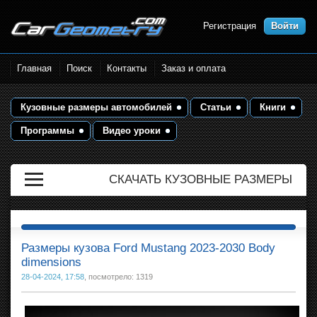
Регистрация
Войти
Размеры кузова автомобилей.
Главная
Поиск
Контакты
Заказ и оплата
Контрольные точки и кузовные
размеры. Геометрия кузова
Кузовные размеры автомобилей
Статьи
Книги
Программы
Видео уроки
СКАЧАТЬ КУЗОВНЫЕ РАЗМЕРЫ
Размеры кузова Ford Mustang 2023-2030 Body
dimensions
28-04-2024, 17:58
, посмотрело: 1319