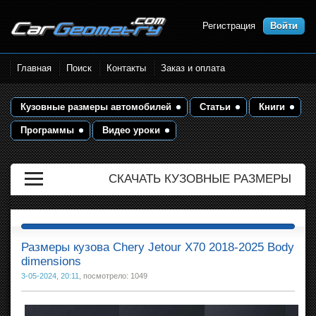
Регистрация
Войти
Размеры кузова автомобилей.
Главная
Поиск
Контакты
Заказ и оплата
Контрольные точки и кузовные
размеры. Геометрия кузова
Кузовные размеры автомобилей
Статьи
Книги
Программы
Видео уроки
СКАЧАТЬ КУЗОВНЫЕ РАЗМЕРЫ
Размеры кузова Chery Jetour X70 2018-2025 Body
dimensions
3-05-2024, 20:11
, посмотрело: 1049