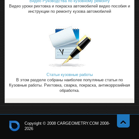
Видео Руководства по кузовному ремонту
Видео уроки рихтовка и покраска автомобилей видео пособия и
инструкции по ремонту кузова автомобилей
Статьи кузовные работы
В этом разделе собраны наиболее популяные статьи по
Кузовные работы. Рихтовка, сварка, покраска, антикоррозийная
обработка.
Copyright © 2008 CARGEOMETRY.COM 2008-
2026
Навер
Кон
х