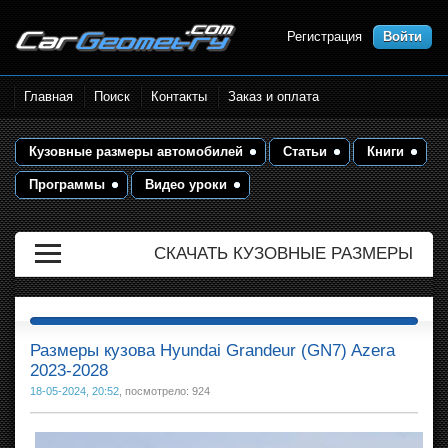
Регистрация
Войти
Размеры кузова автомобилей.
Главная
Поиск
Контакты
Заказ и оплата
Контрольные точки и кузовные
размеры. Геометрия кузова
Кузовные размеры автомобилей
Статьи
Книги
Программы
Видео уроки
СКАЧАТЬ КУЗОВНЫЕ РАЗМЕРЫ
Размеры кузова Hyundai Grandeur (GN7) Azera
2023-2028
18-05-2024, 20:52
, посмотрело: 924