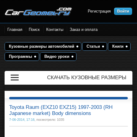
Регистрация
Войти
Размеры кузова автомобилей.
Главная
Поиск
Контакты
Заказ и оплата
Контрольные точки и кузовные
размеры. Геометрия кузова
Кузовные размеры автомобилей
Статьи
Книги
Программы
Видео уроки
СКАЧАТЬ КУЗОВНЫЕ РАЗМЕРЫ
Toyota Raum (EXZ10 EXZ15) 1997-2003 (RH
Japanese market) Body dimensions
7-06-2014, 17:16
, посмотрело: 1035