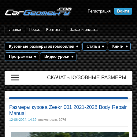
Регистрация
Войти
Размеры кузова автомобилей.
Главная
Поиск
Контакты
Заказ и оплата
Контрольные точки и кузовные
размеры. Геометрия кузова
Кузовные размеры автомобилей
Статьи
Книги
Программы
Видео уроки
СКАЧАТЬ КУЗОВНЫЕ РАЗМЕРЫ
Размеры кузова Zeekr 001 2021-2028 Body Repair
Manual
12-06-2024, 14:19
, посмотрело: 1076