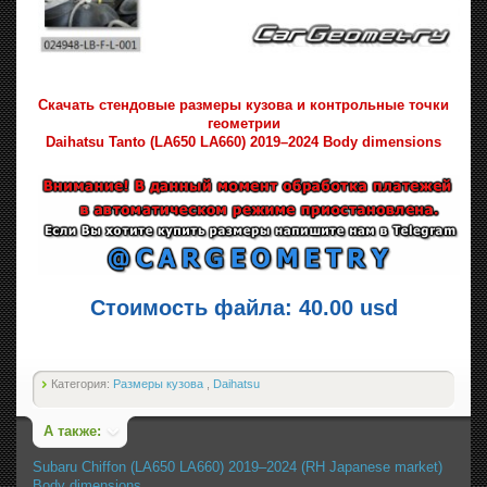
Скачать стендовые размеры кузова и контрольные точки
геометрии
Daihatsu Tanto (LA650 LA660) 2019–2024 Body dimensions
Стоимость файла: 40.00 usd
Категория:
Размеры кузова
,
Daihatsu
А также:
Subaru Chiffon (LA650 LA660) 2019–2024 (RH Japanese market)
Body dimensions