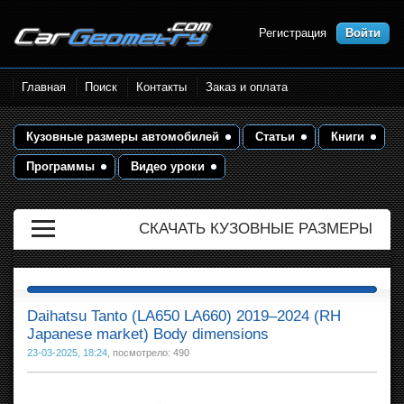
Регистрация
Войти
Размеры кузова автомобилей.
Главная
Поиск
Контакты
Заказ и оплата
Контрольные точки и кузовные
размеры. Геометрия кузова
Кузовные размеры автомобилей
Статьи
Книги
Программы
Видео уроки
СКАЧАТЬ КУЗОВНЫЕ РАЗМЕРЫ
Daihatsu Tanto (LA650 LA660) 2019–2024 (RH
Japanese market) Body dimensions
23-03-2025, 18:24
, посмотрело: 490